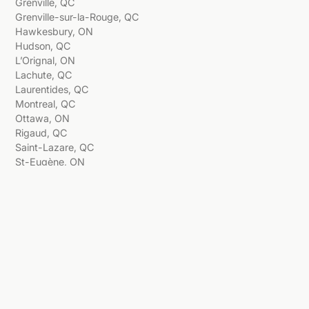
Grenville, QC
Grenville-sur-la-Rouge, QC
Hawkesbury, ON
Hudson, QC
L’Orignal, ON
Lachute, QC
Laurentides, QC
Montreal, QC
Ottawa, ON
Rigaud, QC
Saint-Lazare, QC
St-Eugène, ON
Vankleek Hill, ON
Vaudreuil-Dorion, QC
Vaudreuil-sur-le-Lac, QC
Having Trouble Managing Your
Finance?
CONTACT US NOW